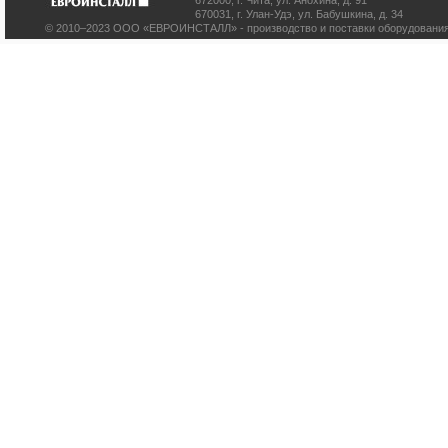
672000
,
г. Чита
,
ул. Анохина, д. 91
670031
,
г. Улан-Удэ
,
ул. Бабушкина, д. 34
© 2010–2023 ООО «ЕВРОИНСТАЛЛ» - производство и поставки оборудования 