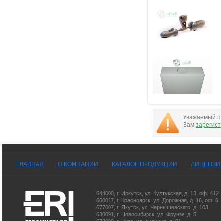
Уважаемый по
Вам
зарегис
ГЛАВНАЯ
О КОМПАНИИ
КАТАЛОГ ПРОДУКЦИИ
ЛИЦЕНЗИ
644000
,
г. Иркутск
,
ул. Култукская, д. 13
, оф. 412
660017
,
г. Красноярск
,
ул. Дорожная, д. 16, оф. 6
677007
,
г. Якутск
,
ул. Чернышевского, д. 103
630091
,
г. Новосибирск
,
ул. Фрунзе, д. 5