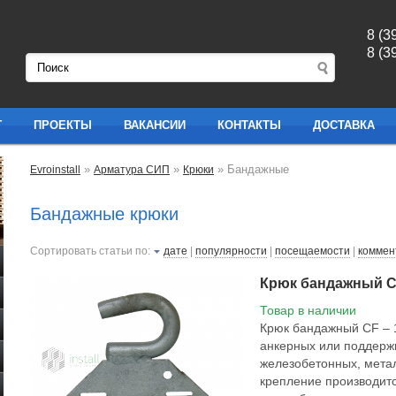
8 (3
8 (3
Г
ПРОЕКТЫ
ВАКАНСИИ
КОНТАКТЫ
ДОСТАВКА
»
»
» Бандажные
Evroinstall
Арматура СИП
Крюки
Бандажные крюки
Сортировать статьи по:
дате
|
популярности
|
посещаемости
|
коммен
Крюк бандажный C
Товар в наличии
Крюк бандажный CF – 
анкерных или поддерж
железобетонных, мета
крепление производит