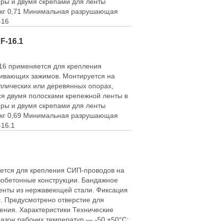
поры и двумя скрепами для ленты
 кг 0,71 Минимальная разрушающая
-16
F-16.1
16 применяется для крепления
ивающих зажимов. Монтируется на
ллических или деревянных опорах,
ся двумя полосками крепежной ленты в
поры и двумя скрепами для ленты
 кг 0,69 Минимальная разрушающая
-16.1
тся для крепления СИП-проводов на
зобетонные конструкции. Бандажное
ленты из нержавеющей стали. Фиксация
0. Предусмотрено отверстие для
ения. Характеристики Технические
азон рабочих температур — -50 +50°C;