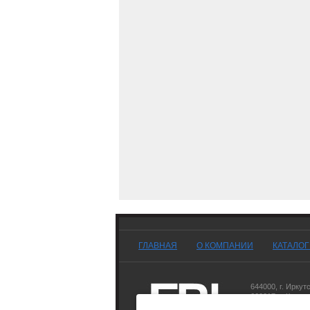
ГЛАВНАЯ
О КОМПАНИИ
КАТАЛО
644000
,
г. Иркут
660017
,
г. Красн
677007
,
г. Якутск