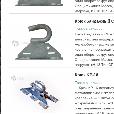
один оборот вокруг о
Спецификация Масса,
нагрузка, кН 18 Тип CF
Крюк бандажный C
Товар в наличии
Крюк бандажный CF – 
анкерных или поддерж
железобетонных, мета
крепление производит
один оборот вокруг о
Спецификация Масса,
нагрузка, кН 18 Тип CF
Крюк KP-16
Товар в наличии
Крюк KP 16 используе
металлические и желе
крепление — 2 витка 
– скрепы А-20 или Б-2
подсоединения заземл
параметры КР 16: диап