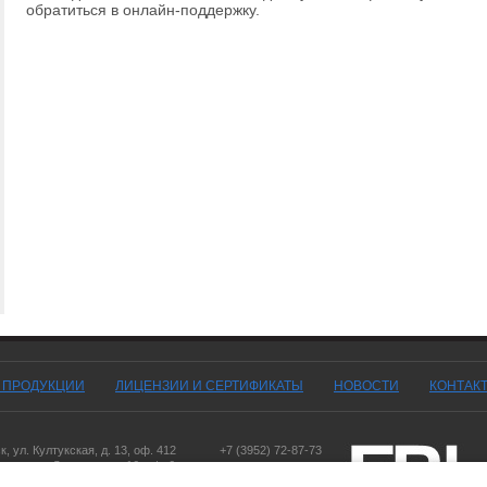
обратиться в онлайн-поддержку.
Г ПРОДУКЦИИ
ЛИЦЕНЗИИ И СЕРТИФИКАТЫ
НОВОСТИ
КОНТАК
ск
,
ул. Култукская, д. 13
, оф. 412
+7 (3952) 72-87-73
оярск
,
ул. Дорожная, д. 16, оф. 6
,
ул. Чернышевского, д. 103