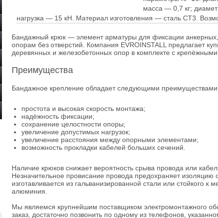
масса — 0,7 кг; диаме
нагрузка — 15 кН. Материал изготовления — сталь СТ3. Возм
Бандажный крюк — элемент арматуры для фиксации анкерных
опорам без отверстий. Компания EVROINSTALL предлагает купи
деревянных и железобетонных опор в комплекте с крепёжными
Преимущества
Бандажное крепление обладает следующими преимуществами
простота и высокая скорость монтажа;
надёжность фиксации;
сохранение целостности опоры;
увеличение допустимых нагрузок;
увеличение расстояния между опорными элементами;
возможность прокладки кабелей больших сечений.
Наличие крюков снижает вероятность срыва провода или кабеля
Незначительное провисание провода предохраняет изоляцию 
изготавливается из гальванизированной стали или стойкого к 
алюминия.
Мы являемся крупнейшим поставщиком электромонтажного обо
заказ, достаточно позвонить по одному из телефонов, указанно