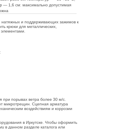
тр — 1,6 см: максимально допустимая
ожна
, натяжных и поддерживающих зажимов к
ть крюки для металлических,
 элементами.
:
 при порывах ветра более 30 м/с.
от микротрещин. Сцепная арматура
механическим воздействиям и коррозии
рудования в Иркутске. Чтобы оформить
му в данном разделе каталога или