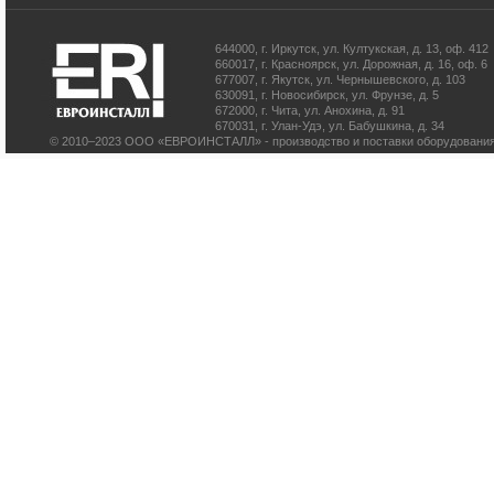
644000
,
г. Иркутск
,
ул. Култукская, д. 13
, оф. 412
660017
,
г. Красноярск
,
ул. Дорожная, д. 16, оф. 6
677007
,
г. Якутск
,
ул. Чернышевского, д. 103
630091
,
г. Новосибирск
,
ул. Фрунзе, д. 5
672000
,
г. Чита
,
ул. Анохина, д. 91
670031
,
г. Улан-Удэ
,
ул. Бабушкина, д. 34
© 2010–2023 ООО «ЕВРОИНСТАЛЛ» - производство и поставки оборудования 