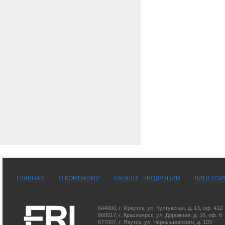
ГЛАВНАЯ
О КОМПАНИИ
КАТАЛОГ ПРОДУКЦИИ
ЛИЦЕНЗИ
644000
,
г. Иркутск
,
ул. Култукская, д. 13
, оф. 412
660017
,
г. Красноярск
,
ул. Дорожная, д. 16, оф. 6
677007
,
г. Якутск
,
ул. Чернышевского, д. 103