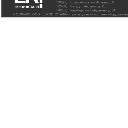
630091
,
г. Новосибирск
,
ул. Фрунзе, д. 5
672000
,
г. Чита
,
ул. Анохина, д. 91
670031
,
г. Улан-Удэ
,
ул. Бабушкина, д. 34
© 2010–2023 ООО «ЕВРОИНСТАЛЛ» - производство и поставки оборудования 