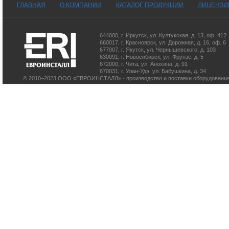
ГЛАВНАЯ
О КОМПАНИИ
КАТАЛОГ ПРОДУКЦИИ
ЛИЦЕНЗИ
644000
,
г. Иркутск
,
ул. Култукская, д. 13
, оф. 412
660017
,
г. Красноярск
,
ул. Дорожная, д. 16, оф. 6
677007
,
г. Якутск
,
ул. Чернышевского, д. 103
630091
,
г. Новосибирск
,
ул. Фрунзе, д. 5
672000
,
г. Чита
,
ул. Анохина, д. 91
670031
,
г. Улан-Удэ
,
ул. Бабушкина, д. 34
© 2010–2023 ООО «ЕВРОИНСТАЛЛ» - производство и поставки оборудования 