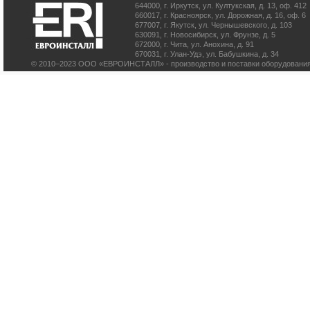
644000
,
г. Иркутск
,
ул. Култукская, д. 13
, оф. 412
660017
,
г. Красноярск
,
ул. Дорожная, д. 16, оф. 6
677007
,
г. Якутск
,
ул. Чернышевского, д. 103
630091
,
г. Новосибирск
,
ул. Фрунзе, д. 5
672000
,
г. Чита
,
ул. Анохина, д. 91
670031
,
г. Улан-Удэ
,
ул. Бабушкина, д. 34
© 2010–2023 ООО «ЕВРОИНСТАЛЛ» - производство и поставки оборудования 