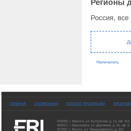
Регионы д
Россия, все
Д
Напечатать
ГЛАВНАЯ
О КОМПАНИИ
КАТАЛОГ ПРОДУКЦИИ
ЛИЦЕНЗИ
644000
,
г. Иркутск
,
ул. Култукская, д. 13
, оф. 412
660017
,
г. Красноярск
,
ул. Дорожная, д. 16, оф. 6
677007
,
г. Якутск
,
ул. Чернышевского, д. 103