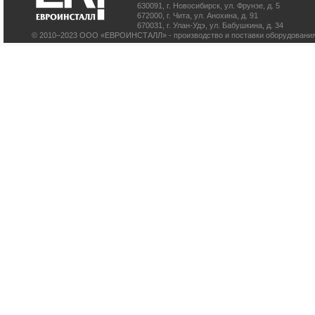
630091
,
г. Новосибирск
,
ул. Фрунзе, д. 5
672000
,
г. Чита
,
ул. Анохина, д. 91
670031
,
г. Улан-Удэ
,
ул. Бабушкина, д. 34
© 2010–2023 ООО «ЕВРОИНСТАЛЛ» - производство и поставки оборудования 