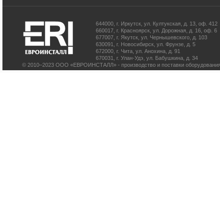
644000
,
г. Иркутск
,
ул. Култукская, д. 13
, оф. 412
660017
,
г. Красноярск
,
ул. Дорожная, д. 16, оф. 6
677007
,
г. Якутск
,
ул. Чернышевского, д. 103
630091
,
г. Новосибирск
,
ул. Фрунзе, д. 5
672000
,
г. Чита
,
ул. Анохина, д. 91
670031
,
г. Улан-Удэ
,
ул. Бабушкина, д. 34
© 2010–2023 ООО «ЕВРОИНСТАЛЛ» - производство и поставки оборудования 