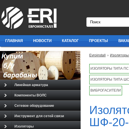
ГЛАВНАЯ
НОВОСТИ
КАТАЛОГ
ПРОЕКТЫ
ВАКА
»
Evroinstall
Изолятор
ИЗОЛЯТОРЫ ТИПА ПС
ИЗОЛЯТОРЫ ТИПА ШС
Линейная арматура
ВИБРОГАСИТЕЛИ
Компоненты ВОЛС
Изолят
Сетевое оборудование
Инструмент для сетей связи
ШФ-20-
Изоляторы