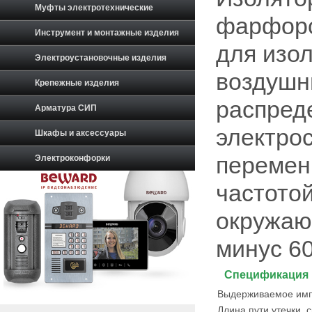
Муфты электротехнические
фарфоро
Инструмент и монтажные изделия
для изо
Электроустановочные изделия
воздушн
Крепежные изделия
распред
Арматура СИП
электро
Шкафы и аксессуары
перемен
Электроконфорки
частотой
окружаю
минус 60
Спецификация
Выдерживаемое импу
Длина пути утечки, 