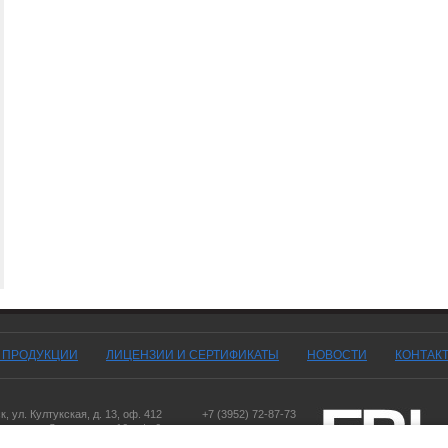
Г ПРОДУКЦИИ
ЛИЦЕНЗИИ И СЕРТИФИКАТЫ
НОВОСТИ
КОНТАК
ск
,
ул. Култукская, д. 13
, оф. 412
+7 (3952) 72-87-73
оярск
,
ул. Дорожная, д. 16, оф. 6
,
ул. Чернышевского, д. 103