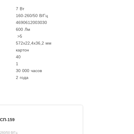
7 Вт
160-260/50
В/Гц
4690612003030
600 Лм
>5
572х22,4х36,2 мм
картон
40
1
30 000 часов
2 года
СП-159
60/50 В/Гц