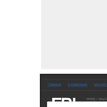
ГЛАВНАЯ
О КОМПАНИИ
КАТАЛО
644000
,
г. Иркут
660017
,
г. Красн
677007
,
г. Якутск